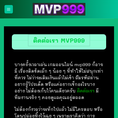
Skip
to
content
ติดต่อเรา MVP999
บางครั้งเวลาเล่น เกมออนไลน์
mvp999 ก็อาจ
มี
เรื่องติดขัดเล็ก ๆ น้อย ๆ ที่ทำให้ไม่สนุกเท่า
ที่ควร ไม่ว่าจะเติมเงินแล้วไม่เข้า ลืมรหัสผ่าน
อยากรู้โปรเด็ด หรือแค่อยากเช็กอะไรบาง
อย่าง ไม่ต้องเก็บไว้คนเดียวครับ
ติดต่อเรา
มี
ทีมงานจริง ๆ คอยดูแลคุณอยู่ตลอด
ไม่ต้องกังวลว่าจะทักไปแล้ว ไม่มีใครตอบ หรือ
โดนปล่อยทิ้งไว้เฉย ๆ เพราะเราคิดว่า การ