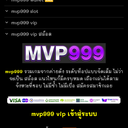
mvp999 slot
mvp999 vip
mvp999 vip สล็อต
mvp999
รวมเกมจากค่ายดัง ระดับท็อปแบบจัดเต็ม ไม่ว่า
จะเป็น สล็อต แนวไหนก็มีครบหมด เลือกเล่นได้ตาม
จังหวะที่ชอบ ไม่มีซ้ำ ไม่มีเบื่อ สมัครสมาชิกเลย
mvp999 vip เข้าสู่ระบบ