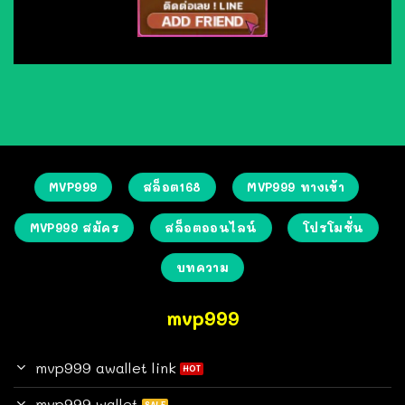
MVP999
สล็อต168
MVP999 ทางเข้า
MVP999 สมัคร
สล็อตออนไลน์
โปรโมชั่น
บทความ
mvp999
mvp999 awallet link
mvp999 wallet