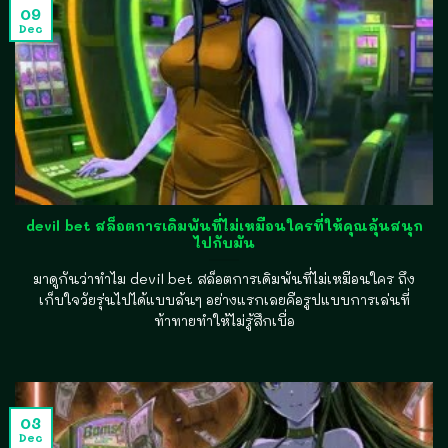
09
Dec
devil bet สล็อตการเดิมพันที่ไม่เหมือนใครที่ให้คุณลุ้นสนุก
ไปกับมัน
มาดูกันว่าทำไม devil bet สล็อตการเดิมพันที่ไม่เหมือนใคร ถึง
เก็บใจวัยรุ่นไปได้แบบล้นๆ อย่างแรกเลยคือรูปแบบการเล่นที่
ท้าทายทำให้ไม่รู้สึกเบื่อ
03
Dec