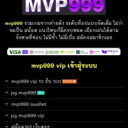
mvp999
รวมเกมจากค่ายดัง ระดับท็อปแบบจัดเต็ม ไม่ว่า
จะเป็น สล็อต แนวไหนก็มีครบหมด เลือกเล่นได้ตาม
จังหวะที่ชอบ ไม่มีซ้ำ ไม่มีเบื่อ สมัครสมาชิกเลย
mvp999 vip เข้าสู่ระบบ
mvp999 vip 10 รับ 100
pg mvp999
mvp999 awallet
pg mvp999 vip
สล็อต168 เว็บตรง