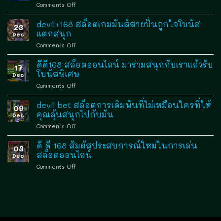
on
Comments Off
โปร
ดี168ทาง
devil+168 สล็อตเกมมันส์สายปั่นถูกใจโบนัส
23
เข้า
แตกสนุก
Dec
เล่น
on
Comments Off
สล็อต
devil+168
ออนไลน์
สล็อต
ดีดี168 สล็อตออนไลน์ มาร่วมสนุกกับเราแล้วรับ
ปัง
17
เกม
สุด
โบนัสพิเศษ
Dec
มันส์
สุด
on
Comments Off
สาย
ยอด
ดีดี168
ปั่น
โปร
สล็อต
devil bet สล็อตการเดิมพันที่ไม่เหมือนใครที่ให้
ถูกใจ
เด็ดๆ
09
ออนไลน์
โบนัส
คุณลุ้นสนุกไปกับมัน
Dec
มา
แตก
on
Comments Off
ร่วม
สนุก
devil
สนุก
bet
ดี ดี 168 สัมผัสประสบการณ์ใหม่ในการเล่น
กับ
03
สล็อต
เรา
สล็อตออนไลน์
Dec
การ
แล้ว
on
Comments Off
เดิม
รับ
ดี
พัน
โบนัส
ดี
ที่
พิเศษ
168
ไม่
สัมผัส
เหมือน
ประสบการณ์
ใคร
ใหม่
ที่