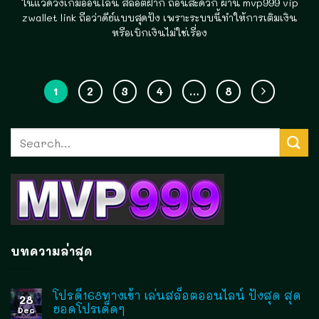
ในแวดวงเกมออนไลน์ สล็อตฝาก ถอนสะดวก ผ่าน mvp999 vip
zwallet link ถือว่าดีย์แบบสุดปัง เพราะระบบนี้ทำให้การเติมเงิน
หรือเบิกเงินไม่ใช่เรื่อง
1
2
3
4
…
8
บทความล่าสุด
โปรดี168ทางเข้า เล่นสล็อตออนไลน์ ปังสุด สุด
28
ยอดโปรเด็ดๆ
Dec