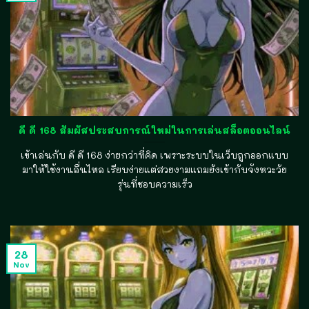
ดี ดี 168 สัมผัสประสบการณ์ใหม่ในการเล่นสล็อตออนไลน์
เข้าเล่นกับ ดี ดี 168 ง่ายกว่าที่คิด เพราะระบบในเว็บถูกออกแบบ
มาให้ใช้งานลื่นไหล เรียบง่ายแต่สวยงามแถมยังเข้ากับจังหวะวัย
รุ่นที่ชอบความเร็ว
28
Nov