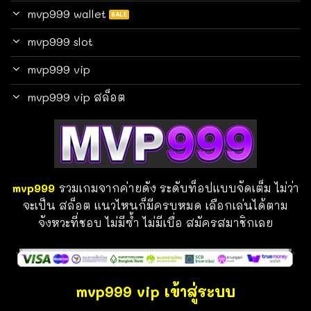
mvp999 wallet
mvp999 slot
mvp999 vip
mvp999 vip สล็อต
mvp999
รวมเกมจากค่ายดัง ระดับท็อปแบบจัดเต็ม ไม่ว่า
จะเป็น สล็อต แนวไหนก็มีครบหมด เลือกเล่นได้ตาม
จังหวะที่ชอบ ไม่มีซ้ำ ไม่มีเบื่อ สมัครสมาชิกเลย
mvp999 vip เข้าสู่ระบบ