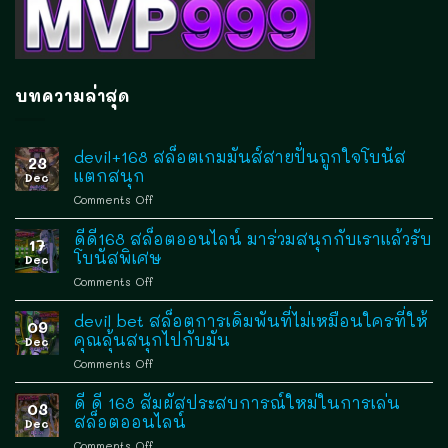
บทความล่าสุด
devil+168 สล็อตเกมมันส์สายปั่นถูกใจโบนัส
23
แตกสนุก
Dec
on
Comments Off
devil+168
สล็อต
ดีดี168 สล็อตออนไลน์ มาร่วมสนุกกับเราแล้วรับ
17
เกม
โบนัสพิเศษ
Dec
มันส์
on
Comments Off
สาย
ดีดี168
ปั่น
สล็อต
devil bet สล็อตการเดิมพันที่ไม่เหมือนใครที่ให้
ถูกใจ
09
ออนไลน์
โบนัส
คุณลุ้นสนุกไปกับมัน
Dec
มา
แตก
on
Comments Off
ร่วม
สนุก
devil
สนุก
bet
ดี ดี 168 สัมผัสประสบการณ์ใหม่ในการเล่น
กับ
03
สล็อต
เรา
สล็อตออนไลน์
Dec
การ
แล้ว
on
Comments Off
เดิม