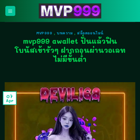
Skip
to
content
MVP999
,
บทความ
,
สล็อตออนไลน์
mvp999 awallet ปั่นแล้วฟิน
โบนัสเข้ารัวๆ ฝากถอนผ่านวอเลท
ไม่มีขั้นต่ำ
07
Apr