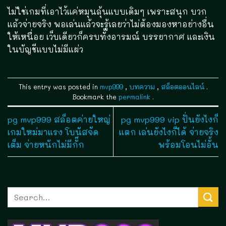
ไม่ใช่เกมที่เอาไว้แค่หมุนลุ้นแบบเดิมๆ เพราะสนุก บวก
แล้วจ่ายจริง พอเล่นแล้วจะรู้เลยว่าไม่ต้องมองหาอย่างอื่น
ให้เหนื่อย เว็บเดียวก็ครบทั้งอารมณ์ บรรยากาศ และเงิน
ในบัญชีแบบไม่มีแผ่ว
This entry was posted in
mvp999
,
บทความ
,
สล็อตออนไลน์
.
Bookmark the
permalink
.
pg mvp999 สล็อตค่ายใหญ่
pg mvp999 vip ปั่นยังไงก็
เกมใหม่มาแรง โบนัสจัด
แตก เล่นยังไงก็ได้ จ่ายจริง
เต็ม จ่ายหนักไม่มีกั๊ก
พร้อมโอนไม่อั้น