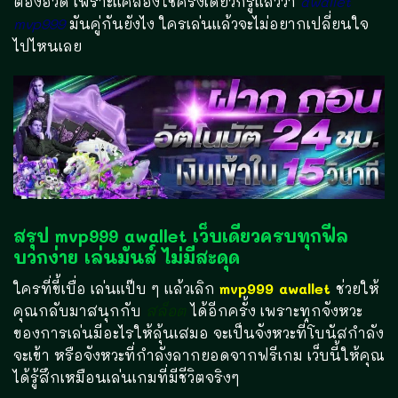
ต้องอวด เพราะแค่ลองใช้ครั้งเดียวก็รู้แล้วว่า
awallet
mvp999
มันคู่กันยังไง ใครเล่นแล้วจะไม่อยากเปลี่ยนใจ
ไปไหนเลย
สรุป mvp999 awallet เว็บเดียวครบทุกฟีล
บวกง่าย เล่นมันส์ ไม่มีสะดุด
ใครที่ขี้เบื่อ เล่นแป๊บ ๆ แล้วเลิก
mvp999 awallet
ช่วยให้
คุณกลับมาสนุกกับ
สล็อต
ได้อีกครั้ง เพราะทุกจังหวะ
ของการเล่นมีอะไรให้ลุ้นเสมอ จะเป็นจังหวะที่โบนัสกำลัง
จะเข้า หรือจังหวะที่กำลังลากยอดจากฟรีเกม เว็บนี้ให้คุณ
ได้รู้สึกเหมือนเล่นเกมที่มีชีวิตจริงๆ