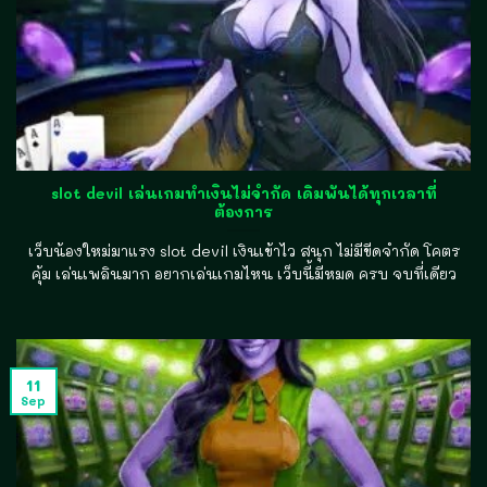
slot devil เล่นเกมทำเงินไม่จำกัด เดิมพันได้ทุกเวลาที่
ต้องการ
เว็บน้องใหม่มาแรง slot devil เงินเข้าไว สนุก ไม่มีขีดจำกัด โคตร
คุ้ม เล่นเพลินมาก อยากเล่นเกมไหน เว็บนี้มีหมด ครบ จบที่เดียว
11
Sep