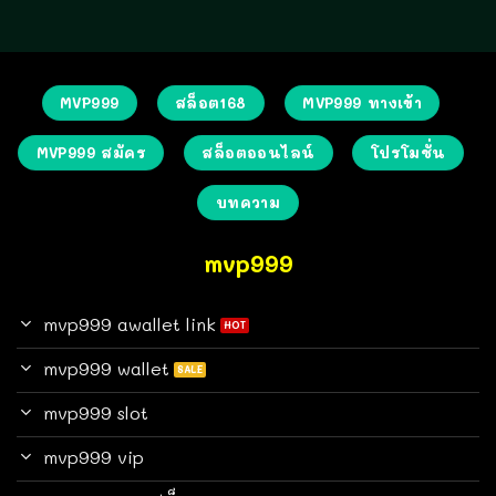
สัมผัส
เหมือน
ประสบการณ์
ใคร
ใหม่
ที่
ใน
ให้
การ
คุณ
MVP999
สล็อต168
MVP999 ทางเข้า
เล่น
ลุ้น
สล็อต
สนุก
ออนไลน์
ไป
MVP999 สมัคร
สล็อตออนไลน์
โปรโมชั่น
กับ
มัน
บทความ
mvp999
mvp999 awallet link
mvp999 wallet
mvp999 slot
mvp999 vip