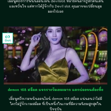
เมื่อพูดถึงการพนันออนไลน์ devilslot หลายคนอาจรู้สึกตื่นเต้น
และหวั่นใจ แต่หากได้รู้จักกับ Devil slot คุณอาจจะเปลี่ยนมุม
มองไปเลย
07
Oct
demon 168 สล็อต แจกรางวัลเยอะมาก แตกบ่อยจนต้องทึ่ง
เมื่อพูดถึงเกมพนันออนไลน์ demon 168 สล็อต แน่นอนว่าไม่มี
ใครไม่รู้จักเกมสล็อต ที่เป็นหนึ่งในเกมที่มีความนิยมสูงสุดใน
ปัจจุบัน