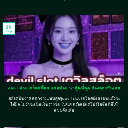
29
Sep
devil slot เดวิลสล็อต แตกบ่อย น่าลุ้นที่สุด ต้องลองกันเลย
สล็อตปั่นง่าย แตกง่ายแบบสุดๆdevil slot เดวิลสล็อต เล่นแล้วจะ
ไม่ผิด ไม่ว่าจะเป็นเงินรางวัล โบนัส หรือแม้แต่โปรโมชั่นก็มีให้
แบบจัดเต็ม