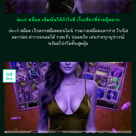
devil สล็อต เดิมพันได้กำไรดี เว็บเดียวที่จ่ายคุ้มมาก
devil สล็อต เว็บตรงสล็อตออนไลน์ รวมเกมสล็อตแตกง่าย โบนัส
ออกบ่อย ฝากถอนออโต้ รวดเร็ว ปลอดภัย เล่นง่ายทุกอุปกรณ์
พร้อมโปรโมชั่นสุดคุ้ม
03
Sep