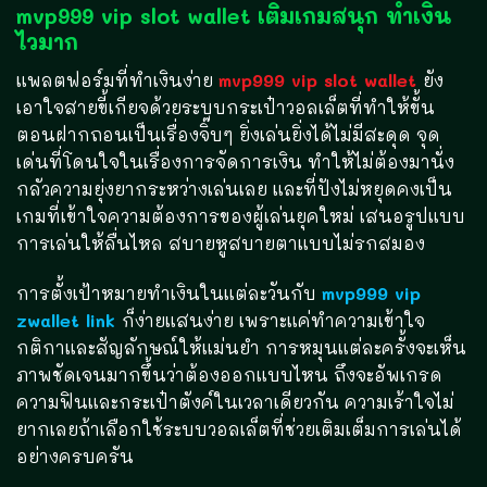
mvp999 vip slot wallet เติมเกมสนุก ทำเงิน
ไวมาก
แพลตฟอร์มที่ทำเงินง่าย
mvp999 vip slot wallet
ยัง
เอาใจสายขี้เกียจด้วยระบบกระเป๋าวอลเล็ตที่ทำให้ขั้น
ตอนฝากถอนเป็นเรื่องจิ๊บๆ ยิ่งเล่นยิ่งได้ไม่มีสะดุด จุด
เด่นที่โดนใจในเรื่องการจัดการเงิน ทำให้ไม่ต้องมานั่ง
กลัวความยุ่งยากระหว่างเล่นเลย และที่ปังไม่หยุดคงเป็น
เกมที่เข้าใจความต้องการของผู้เล่นยุคใหม่ เสนอรูปแบบ
การเล่นให้ลื่นไหล สบายหูสบายตาแบบไม่รกสมอง
การตั้งเป้าหมายทำเงินในแต่ละวันกับ
mvp999 vip
zwallet link
ก็ง่ายแสนง่าย เพราะแค่ทำความเข้าใจ
กติกาและสัญลักษณ์ให้แม่นยำ การหมุนแต่ละครั้งจะเห็น
ภาพชัดเจนมากขึ้นว่าต้องออกแบบไหน ถึงจะอัพเกรด
ความฟินและกระเป๋าตังค์ในเวลาเดียวกัน ความเร้าใจไม่
ยากเลยถ้าเลือกใช้ระบบวอลเล็ตที่ช่วยเติมเต็มการเล่นได้
อย่างครบครัน