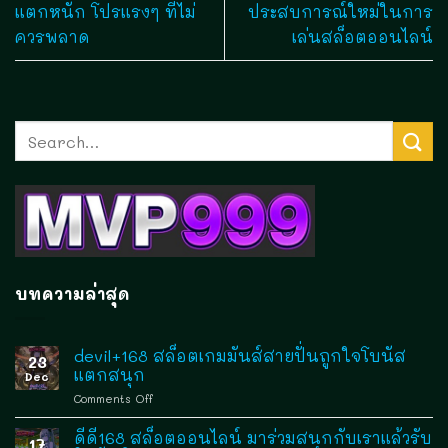
แตกหนัก โปรแรงๆ ที่ไม่
ประสบการณ์ใหม่ในการ
ควรพลาด
เล่นสล็อตออนไลน์
บทความล่าสุด
devil+168 สล็อตเกมมันส์สายปั่นถูกใจโบนัส
23
แตกสนุก
Dec
on
Comments Off
devil+168
สล็อต
ดีดี168 สล็อตออนไลน์ มาร่วมสนุกกับเราแล้วรับ
17