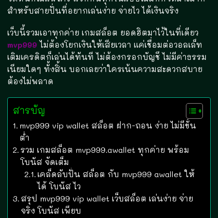
สำหรับสายปั่นที่อยากเล่นง่าย จ่ายไว ได้เงินจริง
เว็บนี้รวมเอาทุกค่าย เกมสล็อต ยอดฮิตมาไว้ในที่เดียว
mvp999
ไม่ต้องโยกเงินให้เสียเวลา แค่เชื่อมต่อวอลเล็ท
เติมเครดิตก็เล่นได้ทันที ไม่ต้องกรอกบัญชี ไม่มีค่าธรรม
เนียมใดๆ ทั้งสิ้น บอกเลยว่าใครเน้นความสะดวกสบาย
ต้องไม่พลาด
สารบัญ
mvp999 vip wallet สล็อต ฝาก-ถอน ง่าย ไม่มีขั้น
ต่ำ
รวม เกมสล็อต mvp999.awallet ทุกค่าย พร้อม
โบนัส จัดเต็ม
เคล็ดลับปั่น สล็อต กับ mvp999 awallet ให้
ได้ โบนัส ไว
สรุป mvp999 vip wallet เว็บสล็อต เล่นง่าย จ่าย
จริง โบนัส เพียบ