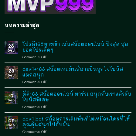
บทความล่าสุด
โปรดี168ทางเข้า เล่นสล็อตออนไลน์ ปังสุด สุด
28
ยอดโปรเด็ดๆ
Dec
on
Comments Off
โปร
ดี168ทาง
devil+168 สล็อตเกมมันส์สายปั่นถูกใจโบนัส
23
เข้า
แตกสนุก
Dec
เล่น
on
Comments Off
สล็อต
devil+168
ออนไลน์
สล็อต
ดีดี168 สล็อตออนไลน์ มาร่วมสนุกกับเราแล้วรับ
ปัง
17
เกม
สุด
โบนัสพิเศษ
Dec
มันส์
สุด
on
Comments Off
สาย
ยอด
ดีดี168
ปั่น
โปร
สล็อต
devil bet สล็อตการเดิมพันที่ไม่เหมือนใครที่ให้
ถูกใจ
เด็ดๆ
09
ออนไลน์
โบนัส
คุณลุ้นสนุกไปกับมัน
Dec
มา
แตก
on
Comments Off
ร่วม
สนุก