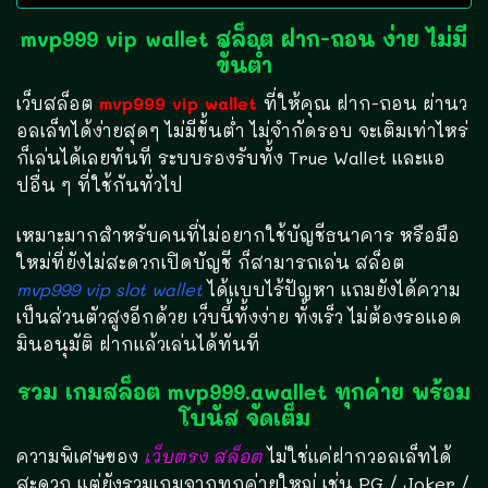
mvp999 vip wallet สล็อต ฝาก-ถอน ง่าย ไม่มี
ขั้นต่ำ
เว็บสล็อต
mvp999 vip wallet
ที่ให้คุณ ฝาก-ถอน ผ่านว
อลเล็ทได้ง่ายสุดๆ ไม่มีขั้นต่ำ ไม่จำกัดรอบ จะเติมเท่าไหร่
ก็เล่นได้เลยทันที ระบบรองรับทั้ง True Wallet และแอ
ปอื่น ๆ ที่ใช้กันทั่วไป
เหมาะมากสำหรับคนที่ไม่อยากใช้บัญชีธนาคาร หรือมือ
ใหม่ที่ยังไม่สะดวกเปิดบัญชี ก็สามารถเล่น สล็อต
mvp999 vip slot wallet
ได้แบบไร้ปัญหา แถมยังได้ความ
เป็นส่วนตัวสูงอีกด้วย เว็บนี้ทั้งง่าย ทั้งเร็ว ไม่ต้องรอแอด
มินอนุมัติ ฝากแล้วเล่นได้ทันที
รวม เกมสล็อต mvp999.awallet ทุกค่าย พร้อม
โบนัส จัดเต็ม
ความพิเศษของ
เว็บตรง สล็อต
ไม่ใช่แค่ฝากวอลเล็ทได้
สะดวก แต่ยังรวมเกมจากทุกค่ายใหญ่ เช่น PG / Joker /