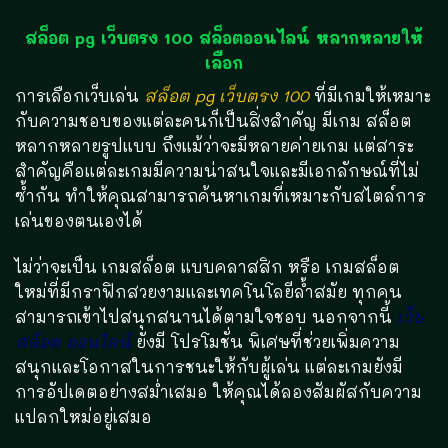
สล็อต pg เว็บตรง 100 สล็อตออนไลน์ หลากหลายให้
เลือก
การเลือกเว็บเล่น
สล็อต pg เว็บตรง 100
ที่มีเกมให้เหมาะ
กับความชอบของแต่ละคนก็เป็นสิ่งสำคัญ มีเกม สล็อต
หลากหลายรูปแบบ ถึงแม้ว่าจะมีหลายค่ายเกม แต่สาระ
สำคัญคือแต่ละเกมมีความน่าสนใจและมีเอกลักษณ์ที่ไม่
ซ้ำกัน ทำให้คุณสามารถค้นหาเกมที่เหมาะกับสไตล์การ
เล่นของตนเองได้
ไม่ว่าจะเป็น เกมสล็อต แบบคลาสสิก หรือ เกมสล็อต
ใหม่ที่มีกราฟิกสวยงามและเทคโนโลยีล้ำสมัย ทุกคน
สามารถเข้าไปสนุกสนานได้ตามใจชอบ นอกจากนี้
เว็บ
สล็อต ออนไลน์
ยังมี โปรโมชั่น พิเศษที่ช่วยเพิ่มความ
สนุกและโอกาสในการชนะให้กับผู้เล่น แต่ละเกมยังมี
การอัปเดตอย่างสม่ำเสมอ ให้คุณได้ลองสัมผัสกับความ
แปลกใหม่อยู่เสมอ