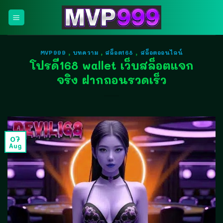
Skip
to
content
MVP999
,
บทความ
,
สล็อต168
,
สล็อตออนไลน์
โปรดี168 wallet เว็บสล็อตแจก
จริง ฝากถอนรวดเร็ว
07
Aug