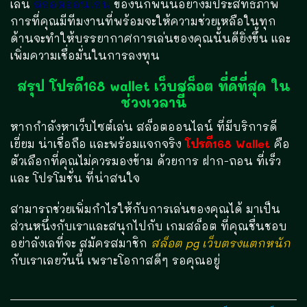
เล่น
สล็อตออนไลน์
ของนักพนันอย่างมีประสิทธิภาพ
การที่คุณมีทีมงานที่พร้อมจะให้ความช่วยเหลือในทุก
ด้านจะทำให้บรรยากาศการเล่นของคุณนั้นดียิ่งขึ้น และ
เพิ่มความเชื่อมั่นในการลงทุน
สรุป โปรดี168 wallet เว็บสล็อต ที่ดีที่สุด ใน
ช่วงเวลานี้
หากกำลังหาเว็บไซต์เล่น สล็อตออนไลน์ ที่มีบริการดี
เยี่ยม น่าเชื่อถือ และพร้อมแจกจริง
โปรดี168 Wallet
คือ
ตัวเลือกที่คุณไม่ควรมองข้าม ด้วยการ ฝาก-ถอน ที่เร็ว
และ โปรโมชั่น ที่น่าสนใจ
สามารถช่วยเพิ่มกำไรให้กับการเล่นของคุณได้ มาเป็น
ส่วนหนึ่งกับเราและสนุกไปกับ เกมสล็อต ที่คุณชื่นชอบ
อย่าลังเลที่จะ สมัครสมาชิก
สล็อต pg เว็บตรงแตกหนัก
กับเราเลยวันนี้ เพราะโอกาสดีๆ รอคุณอยู่