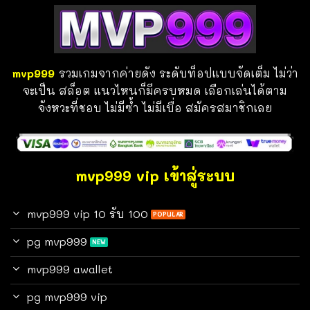
mvp999
รวมเกมจากค่ายดัง ระดับท็อปแบบจัดเต็ม ไม่ว่า
จะเป็น สล็อต แนวไหนก็มีครบหมด เลือกเล่นได้ตาม
จังหวะที่ชอบ ไม่มีซ้ำ ไม่มีเบื่อ สมัครสมาชิกเลย
mvp999 vip เข้าสู่ระบบ
mvp999 vip 10 รับ 100
pg mvp999
mvp999 awallet
pg mvp999 vip