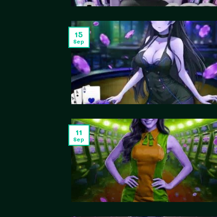
15
Sep
11
Sep