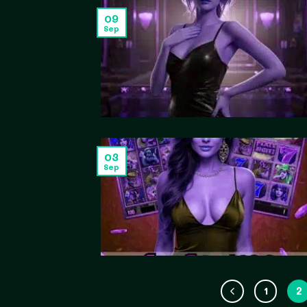
09
Sep
03
Sep
1
2