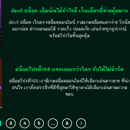
devil สล็อต เดิมพันได้กำไรดี เว็บเดียวที่จ่ายคุ้มมาก
devil สล็อต เว็บตรงสล็อตออนไลน์ รวมเกมสล็อตแตกง่าย โบนั
ออกบ่อย ฝากถอนออโต้ รวดเร็ว ปลอดภัย เล่นง่ายทุกอุปกรณ์
พร้อมโปรโมชั่นสุดคุ้ม
สล็อตโปรดี168 แจกเยอะกว่าใคร รับได้ไม่จำกัด
สล็อตโปรดี168 เรามีเกมสล็อตออนไลน์ให้เลือกเล่นมากมาย ที่น่า
สนใจ เราคัดสรรสิ่งที่ดีที่สุดมาให้ทุกคนได้เลือกเล่นตามความ
ชอบ
3
4
5
…
8