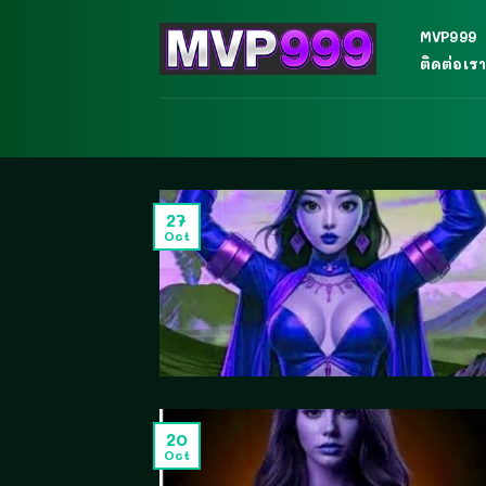
Skip
to
MVP999
content
ติดต่อเร
27
Oct
20
Oct