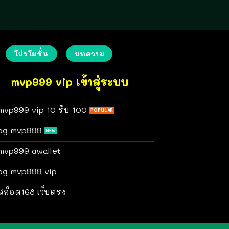
โปรโมชั่น
บทความ
mvp999 vip เข้าสู่ระบบ
mvp999 vip 10 รับ 100
pg mvp999
mvp999 awallet
pg mvp999 vip
สล็อต168 เว็บตรง