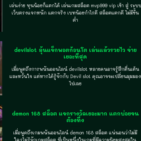
เล่นง่าย ทุนน้อยก็แตกได้ เล่นเกมสล็อต mvp999 vip เข้า สู่ ระบ
เว็บตรงแจกหนัก แตกจริง เบทน้อยกำไรดี สล็อตแตกดี ไม่มีขั้น
ต่ํา
devilslot ลุ้นแจ็กพอตก้อนโต เล่นแล้วรวยไว จ่าย
เยอะที่สุด
เมื่อพูดถึงการพนันออนไลน์ devilslot หลายคนอาจรู้สึกตื่นเต้น
และหวั่นใจ แต่หากได้รู้จักกับ Devil slot คุณอาจจะเปลี่ยนมุมมอ
ไปเลย
demon 168 สล็อต แจกรางวัลเยอะมาก แตกบ่อยจน
ต้องทึ่ง
เมื่อพูดถึงเกมพนันออนไลน์ demon 168 สล็อต แน่นอนว่าไม่มี
ใครไม่รู้จักเกมสล็อต ที่เป็นหนึ่งในเกมที่มีความนิยมสูงสุดใน