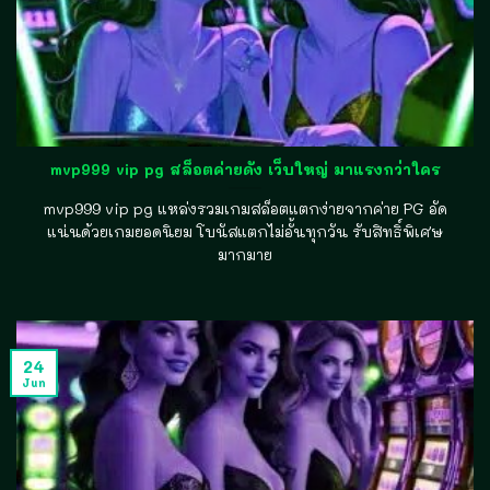
mvp999 vip pg สล็อตค่ายดัง เว็บใหญ่ มาแรงกว่าใคร
mvp999 vip pg แหล่งรวมเกมสล็อตแตกง่ายจากค่าย PG อัด
แน่นด้วยเกมยอดนิยม โบนัสแตกไม่อั้นทุกวัน รับสิทธิ์พิเศษ
มากมาย
24
Jun