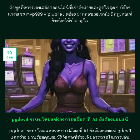
ถ้าพูดถึงการเล่นสล็อตออนไลน์ที่เข้าถึงง่ายและถูกใจสุด ๆ ก็ต้อง
แจกแจง mvp999 vip.wallet สล็อตฝากถอนวอเลทไม่มีกฎเกณฑ์
ยิบย่อยให้รำคาญใจ
14
Jun
pgdevil ระบบใหม่แห่งวงการสล็อต ที่ AI ยังต้องยอมแพ้
pgdevil ระบบใหม่แห่งวงการสล็อต ที่ AI ยังต้องยอมแพ้ gdevil
แตกง่าย มาพร้อมคุณสมบัติพิเศษที่ช่วยเพิ่มอรรถรสในการเล่น