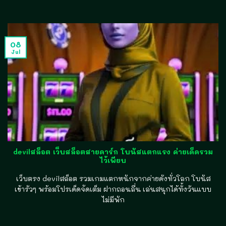
08
Jul
devilสล็อต เว็บสล็อตสายดาร์ก โบนัสแตกแรง ค่ายเด็ดรวม
ไว้เพียบ
เว็บตรง devilสล็อต รวมเกมแตกหนักจากค่ายดังทั่วโลก โบนัส
เข้ารัวๆ พร้อมโปรเด็ดจัดเต็ม ฝากถอนลื่น เล่นสนุกได้ทั้งวันแบบ
ไม่มีพัก