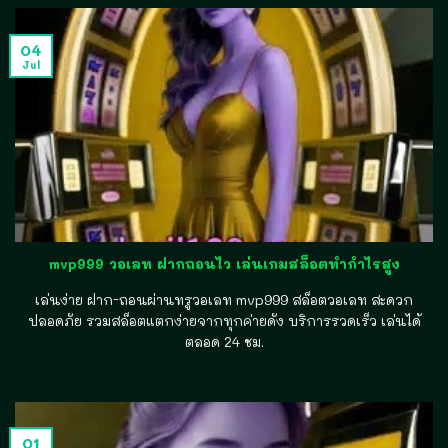
04
Jul
mvp999 วอเลท ฝากถอนไว เล่นเกมสล็อตทำกำไรสูง
เล่นง่าย ฝาก-ถอนผ่านทรูวอเลท mvp999 สล็อตวอเลท สะดวก
ปลอดภัย รวมสล็อตแตกง่ายจากทุกค่ายดัง บริการรวดเร็ว เล่นได้
ตลอด 24 ชม.
01