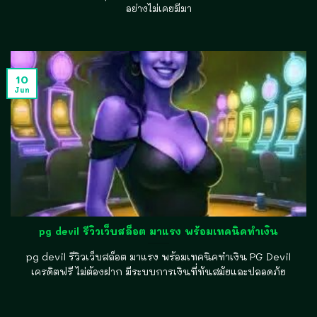
อย่างไม่เคยมีมา
10
Jun
pg devil รีวิวเว็บสล็อต มาแรง พร้อมเทคนิคทำเงิน
pg devil รีวิวเว็บสล็อต มาแรง พร้อมเทคนิคทำเงิน PG Devil
เครดิตฟรี ไม่ต้องฝาก มีระบบการเงินที่ทันสมัยและปลอดภัย